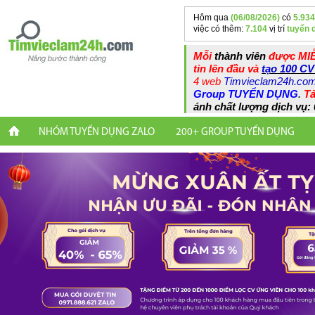
Hôm qua
(06/08/2026)
có
5.934
việc có thêm:
7.104
vị trí
tuyển 
Mỗi
thành viên
được MIỄ
tin lên đầu và
tạo 100 CV
4 web
Timvieclam24h.co
Group TUYỂN DỤNG
.
Tả
ánh chất lượng dịch vụ: 
NHÓM TUYỂN DỤNG ZALO
200+ GROUP TUYỂN DỤNG