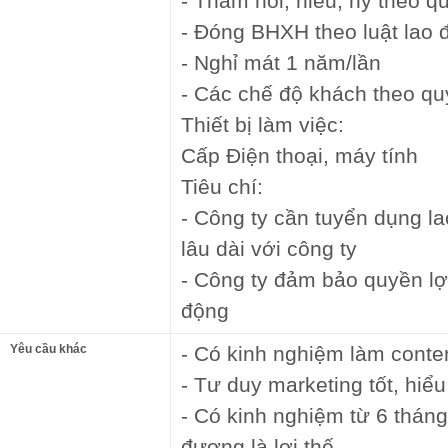
- Thăm hỏi, hiếu, hỷ theo q
- Đóng BHXH theo luật lao 
- Nghỉ mát 1 năm/lần
- Các chế độ khách theo qu
Thiết bị làm việc:
Cấp Điện thoại, máy tính
Tiêu chí:
- Công ty cần tuyển dụng l
lâu dài với công ty
- Công ty đảm bảo quyền lợi
động
Yêu cầu khác
- Có kinh nghiệm làm conten
- Tư duy marketing tốt, hiể
- Có kinh nghiệm từ 6 tháng
đương là lợi thế