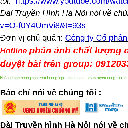
tôi:
https://www.youtube.com/wa
Đài Truyền Hình Hà Nội nói về chú
v=O-f0Y4UmVi8&t=93s
Đơn vị chủ quản:
Công ty Cổ phần
phản ánh chất lượng d
Hotline
duyệt bài trên group: 09120
Hoàng Logo hoanglogo.com
hoàng logo
|
danh sach group tuyen dung hieu q
​Báo chí nói về chúng tôi
:
Đài Truyền hình Hà Nội nói về 