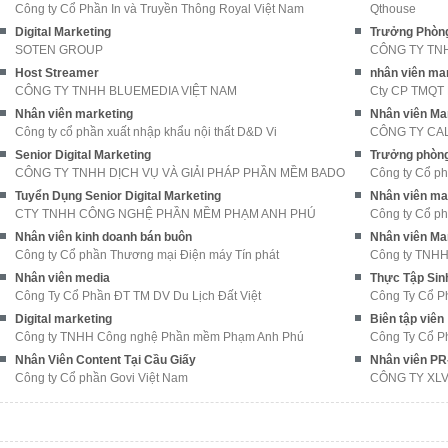
Công ty Cổ Phần In và Truyền Thông Royal Việt Nam
Qthouse
Digital Marketing
Trưởng Phòng
SOTEN GROUP
CÔNG TY TN
Host Streamer
nhân viên ma
CÔNG TY TNHH BLUEMEDIA VIỆT NAM
Cty CP TMQT
Nhân viên marketing
Nhân viên Ma
Công ty cổ phần xuất nhập khẩu nội thất D&D Vi
CÔNG TY CA
Senior Digital Marketing
Trưởng phòng
CÔNG TY TNHH DỊCH VỤ VÀ GIẢI PHÁP PHẦN MỀM BADO
Công ty Cổ p
Tuyển Dụng Senior Digital Marketing
Nhân viên ma
CTY TNHH CÔNG NGHỆ PHẦN MỀM PHẠM ANH PHÚ
Công ty Cổ ph
Nhân viên kinh doanh bán buôn
Nhân viên Ma
Công ty Cổ phần Thương mại Điện máy Tín phát
Công ty TNHH
Nhân viên media
Thực Tập Sin
Công Ty Cổ Phần ĐT TM DV Du Lịch Đất Việt
Công Ty Cổ Ph
Digital marketing
Biên tập viên
Công ty TNHH Công nghệ Phần mềm Phạm Anh Phú
Công Ty Cổ Ph
Nhân Viên Content Tại Cầu Giấy
Nhân viên PR
Công ty Cổ phần Govi Việt Nam
CÔNG TY XLV