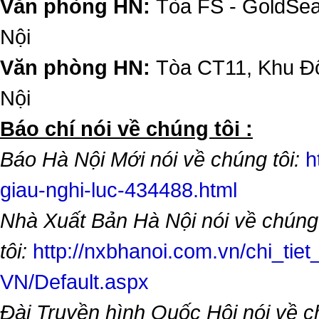
Văn phòng HN:
Tòa FS - GoldSe
Nội
Văn phòng HN:
Tòa CT11, Khu Đô
Nội
​Báo chí nói về chúng tôi :
Báo Hà Nội Mới nói về chúng tôi:
h
giau-nghi-luc-434488.html
Nhà Xuất Bản Hà Nội nói về chúng
tôi:
http://nxbhanoi.com.vn/chi_tiet
VN/Default.aspx
Đài Truyền hình Quốc Hội nói về 