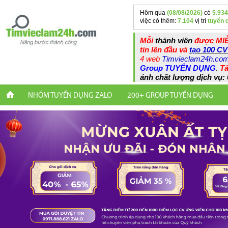
Hôm qua
(08/08/2026)
có
5.934
việc có thêm:
7.104
vị trí
tuyển 
Mỗi
thành viên
được MIỄ
tin lên đầu và
tạo 100 CV
4 web
Timvieclam24h.co
Group TUYỂN DỤNG
.
Tả
ánh chất lượng dịch vụ: 
NHÓM TUYỂN DỤNG ZALO
200+ GROUP TUYỂN DỤNG