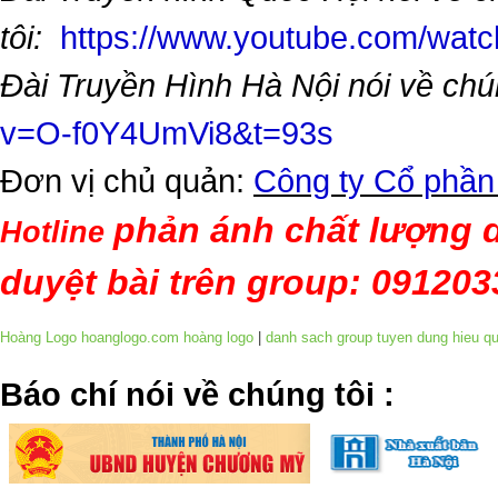
tôi:
https://www.youtube.com/wa
Đài Truyền Hình Hà Nội nói về chú
v=O-f0Y4UmVi8&t=93s
Đơn vị chủ quản:
Công ty Cổ phần
phản ánh chất lượng d
Hotline
duyệt bài trên group: 09120
Hoàng Logo hoanglogo.com
hoàng logo
|
danh sach group tuyen dung hieu q
​Báo chí nói về chúng tôi
: