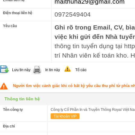
maithuha29@gmail.com
Điện thoại liên hệ
0972549404
Yêu cầu
Ghi rõ trong Email, CV, bì
việc khi gửi đến Nhà tuyể
thông tin tuyển dụng tại htt
trí Nhân viên kế toán kho. 
Lưu tin này
In tin này
Tố cáo
Người tìm việc cảnh giác khi có bất kỳ yêu cầu thu phí từ phía 
Thông tin liên hệ
Tên công ty
Công ty Cổ Phần In và Truyền Thông Royal Việt N
Tài khoản VIP
Địa chỉ