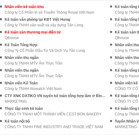
Nhân viên kế toán kho
Kế toán tổng 
Công ty Cổ Phần In và Truyền Thông Royal Việt Nam
Công ty TNHH
Kế toán văn phòng tại KĐT Việt Hưng
Kế toán tổng
Công ty TNHH sản xuất và xây dựng Tân Long
Công ty TNHH 
Kế toán sàn thương mại điện tử
Kế toán sàn 
Qthouse
Qthouse
Kế Toán Tổng Hợp
Nhân viên th
Công Ty Cổ Phần Đầu Tư Và Dịch Vụ Tân Long
Công ty TNHH
Nhân viên thu ngân
Nhân viên th
Công ty TNHH MTV Ẩm Thực Trần
Công ty TNHH
Nhân viên thu ngân
Kế toán tổng
Công ty TNHH MTV Ẩm Thực Trần
Công ty Hano
Nhân viên Kế Toán
Nhân viên kế 
Công ty TNHH Alowatch Việt Nam
CÔNG TY CỔ
CTY XNK DATIKO VN tuyển kế toán tổng hợp làm ở Bình Thạnh
Kế toán tổng
MARKETING
CÔNG TY CỔ
Thực tập sinh kế toán
Kế toán tổng
CÔNG TY TNHH MỘT THÀNH VIÊN CEST BON BAKERY
Công ty TNHH 
Kế toán nội bộ
Tuyển Nhân V
CÔNG TY TNHH FINE INDUSTRY AND TRADE VIỆT NAM
MARKETING