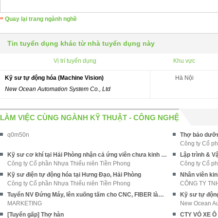
Quay lại trang ngành nghề
Tin tuyển dụng khác từ nhà tuyển dụng này
Vị trí tuyển dụng
Khu vực
Kỹ sư tự động hóa (Machine Vision)
Hà Nội
New Ocean Automation System Co., Ltd
LÀM VIỆC CÙNG NGÀNH KỸ THUẬT - CÔNG NGHỆ
q0m50n
Thợ bảo dưỡn
Công ty Cổ p
Kỹ sư cơ khí tại Hải Phòng nhận cả ứng viên chưa kinh nghiệm
Lập trình & V
Công ty Cổ phần Nhựa Thiếu niên Tiền Phong
Công ty Cổ p
Kỹ sư điện tự động hóa tại Hưng Đạo, Hải Phòng
Nhân viên ki
Công ty Cổ phần Nhựa Thiếu niên Tiền Phong
Tuyển NV Đứng Máy, lên xuống tấm cho CNC, FIBER làm ở Hóc Môn
Kỹ sư tự động
MARKETING
New Ocean Aut
[Tuyển gấp] Thợ hàn