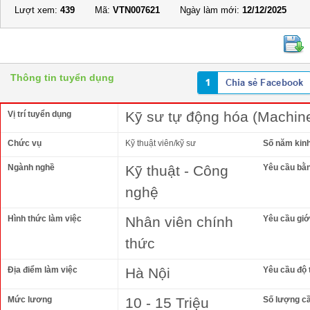
Lượt xem:
439
Mã:
VTN007621
Ngày làm mới:
12/12/2025
Thông tin tuyển dụng
Kỹ sư tự động hóa (Machine
Vị trí tuyển dụng
Chức vụ
Kỹ thuật viên/kỹ sư
Số năm kin
Ngành nghề
Kỹ thuật - Công
Yêu cầu bằ
nghệ
Hình thức làm việc
Nhân viên chính
Yêu cầu giới
thức
Địa điểm làm việc
Hà Nội
Yêu cầu độ 
Mức lương
10 - 15 Triệu
Số lượng c