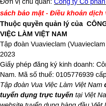
Đơn vị chủ quản:
Công ty Cổ phần
sách bảo mật
Điều khoản dịch
-
Thuộc quyền quản lý của
CÔNG
VIỆC LÀM VIỆT NAM
Tập đoàn Vuavieclam (Vuavieclam
2023
Giấy phép đăng ký kinh doanh: Côn
Nam. Mã số thuế: 0105776939 cấp
Tập đoàn Vua Việc Làm Việt Nam
tuyển dụng trực tuyến
tại Việt N
website tuyển dụng hàng đầu Việt