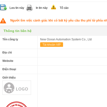
Lưu tin này
In tin này
Tố cáo
Người tìm việc cảnh giác khi có bất kỳ yêu cầu thu phí từ phía 
Thông tin liên hệ
Tên công ty
New Ocean Automation System Co., Ltd
Tài khoản VIP
Địa chỉ
Website
Điện thoại
Giới thiệu