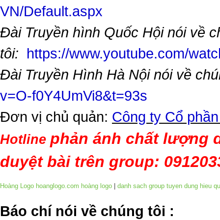
VN/Default.aspx
Đài Truyền hình Quốc Hội nói về 
tôi:
https://www.youtube.com/wa
Đài Truyền Hình Hà Nội nói về chú
v=O-f0Y4UmVi8&t=93s
Đơn vị chủ quản:
Công ty Cổ phần
phản ánh chất lượng d
Hotline
duyệt bài trên group: 09120
Hoàng Logo hoanglogo.com
hoàng logo
|
danh sach group tuyen dung hieu q
​Báo chí nói về chúng tôi
: