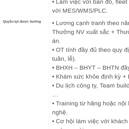
• Làm việc với bản đồ, flee
với MES/WMS/PLC.
Quyền lợi được hưởng
• Lương cạnh tranh theo nă
Thưởng NV xuất sắc + Th
án.
• OT tính đầy đủ theo quy đ
tuần, lễ).
• BHXH – BHYT – BHTN đầy
• Khám sức khỏe định kỳ +
• Du lịch công ty, Team buil
…
• Training từ hãng hoặc nộ
nghệ.
• Cơ hội làm việc với khách