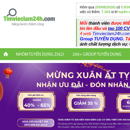
Hôm qua
(05/08/2026)
có
5.934
việc có thêm:
7.104
vị trí
tuyển 
Mỗi
thành viên
được MIỄ
tin lên đầu và
tạo 100 CV
4 web
Timvieclam24h.co
Group TUYỂN DỤNG
.
Tả
ánh chất lượng dịch vụ: 
NHÓM TUYỂN DỤNG ZALO
200+ GROUP TUYỂN DỤNG