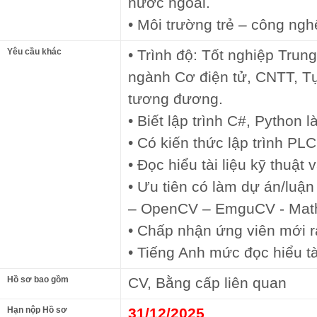
nước ngoài.
• Môi trường trẻ – công ngh
Yêu cầu khác
• Trình độ: Tốt nghiệp Tru
ngành Cơ điện tử, CNTT, T
tương đương.
• Biết lập trình C#, Python l
• Có kiến thức lập trình PLC
• Đọc hiểu tài liệu kỹ thuật
• Ưu tiên có làm dự án/luận 
– OpenCV – EmguCV - Math
• Chấp nhận ứng viên mới r
• Tiếng Anh mức đọc hiểu tài
Hồ sơ bao gồm
CV, Bằng cấp liên quan
Hạn nộp Hồ sơ
31/12/2025