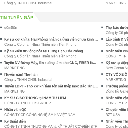
Công ty TNHH CNSL Industrial
MARKETING
TIN TUYỂN GẤP
q0m50n
Thợ bảo dưỡn
Công ty Cổ p
Kỹ sư cơ khí tại Hải Phòng nhận cả ứng viên chưa kinh nghiệm
Lập trình & V
Công ty Cổ phần Nhựa Thiếu niên Tiền Phong
Công ty Cổ p
Kỹ sư điện tự động hóa tại Hưng Đạo, Hải Phòng
Nhân viên ki
Công ty Cổ phần Nhựa Thiếu niên Tiền Phong
Tuyển NV Đứng Máy, lên xuống tấm cho CNC, FIBER làm ở Hóc Môn
Kỹ sư tự động
MARKETING
New Ocean Aut
[Tuyển gấp] Thợ hàn
Công ty TNHH CNSL Industrial
MARKETING
Tuyển LĐPT - Thợ cơ khí làm tôn sắt thép inox Bắc Từ Liêm HN BAO ĂN Ở
Trưởng phòn
MARKETING
Đồng hồ Gall
KỸ SƯ GIAO THÔNG tại NAM TỪ LIÊM
Nhân viên vậ
CÔNG TY TNHH TTS GROUP
CÔNG TY CP
Nhân viên QC
Chuyên viên 
CÔNG TY CP CÔNG NGHỆ SMIKA VIỆT NAM
BZT USA
Kỹ thuật điện
Nhân viên Thi
CÔNG TY TNHH THƯƠNG MẠI & KỸ THUẬT CƠ ĐIỆN BTF
Công ty cổ ph