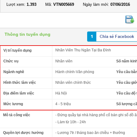
Lượt xem:
1.393
Mã:
VTN005669
Ngày làm mới:
07/06/2016
Thông tin tuyển dụng
Nhân Viên Thu Ngân Tại Ba Đình
Vị trí tuyển dụng
Chức vụ
Nhân viên
Số năm kin
Ngành nghề
Hành chính-Văn phòng
Yêu cầu bằ
Hình thức làm việc
Nhân viên chính thức
Yêu cầu giới
Địa điểm làm việc
Hà Nội
Yêu cầu độ 
Mức lương
4 - 5 triệu
Số lượng c
Mô tả công việc
- Đứng quầy tại nhà hàng phố cổ bán ghi sổ đồ 
- Làm từ 10h - 24h
Quyền lợi được hưởng
- Lương 7tr / tháng bao ăn chiều + thưởng