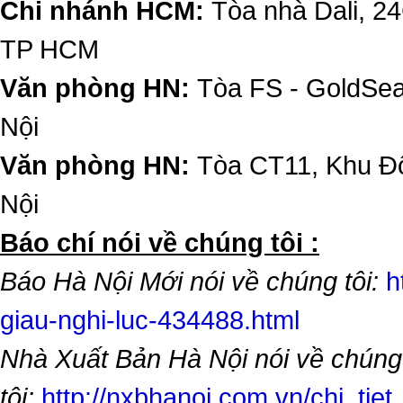
Chi nhánh HCM:
Tòa nhà Dali, 2
TP HCM
Văn phòng HN:
Tòa FS - GoldSe
Nội
Văn phòng HN:
Tòa CT11, Khu Đô
Nội
​Báo chí nói về chúng tôi :
Báo Hà Nội Mới nói về chúng tôi:
h
giau-nghi-luc-434488.html
Nhà Xuất Bản Hà Nội nói về chúng
tôi:
http://nxbhanoi.com.vn/chi_tiet