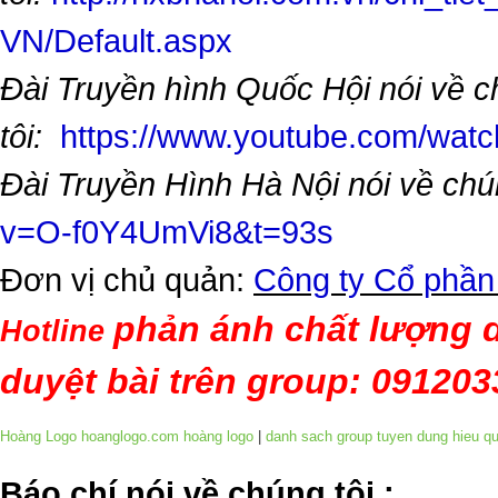
VN/Default.aspx
Đài Truyền hình Quốc Hội nói về 
tôi:
https://www.youtube.com/wa
Đài Truyền Hình Hà Nội nói về chú
v=O-f0Y4UmVi8&t=93s
Đơn vị chủ quản:
Công ty Cổ phần
phản ánh chất lượng d
Hotline
duyệt bài trên group: 09120
Hoàng Logo hoanglogo.com
hoàng logo
|
danh sach group tuyen dung hieu q
​Báo chí nói về chúng tôi
: