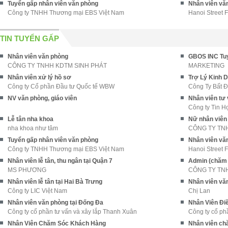
Tuyển gấp nhân viên văn phòng
Nhân viên văn
Công ty TNHH Thương mại EBS Việt Nam
Hanoi Street 
TIN TUYỂN GẤP
Nhân viên văn phòng
CÔNG TY TNHH KDTM SINH PHÁT
MARKETING
Nhân viên xử lý hồ sơ
Trợ Lý Kinh 
Công ty Cổ phần Đầu tư Quốc tế WBW
Công Ty Bất Đ
NV văn phòng, giáo viên
Nhân viên tư 
Công ty Tin H
Lễ tân nha khoa
Nữ nhân viên
nha khoa như tâm
CÔNG TY TNH
Tuyển gấp nhân viên văn phòng
Nhân viên văn
Công ty TNHH Thương mại EBS Việt Nam
Hanoi Street 
Nhân viên lễ tân, thu ngân tại Quận 7
Admin (chăm 
MS PHƯƠNG
CÔNG TY TN
Nhân viên lễ tân tại Hai Bà Trưng
Nhân viên vă
Công ty LIC Việt Nam
Chị Lan
Nhân viên văn phòng tại Đống Đa
Nhân Viên Điề
Công ty cổ phần tư vấn và xây lắp Thanh Xuân
Công ty cổ p
Nhân Viên Chăm Sóc Khách Hàng
Nhân viên ch