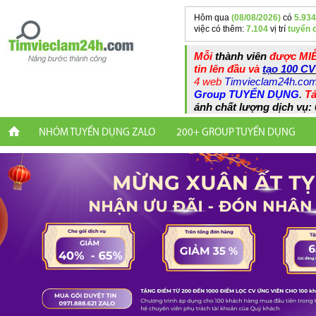
Hôm qua
(08/08/2026)
có
5.934
việc có thêm:
7.104
vị trí
tuyển 
Mỗi
thành viên
được MIỄ
tin lên đầu và
tạo 100 CV
4 web
Timvieclam24h.co
Group TUYỂN DỤNG
.
Tả
ánh chất lượng dịch vụ: 
NHÓM TUYỂN DỤNG ZALO
200+ GROUP TUYỂN DỤNG