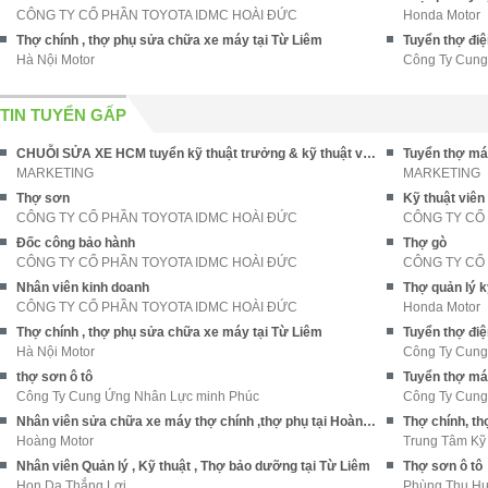
CÔNG TY CỔ PHẦN TOYOTA IDMC HOÀI ĐỨC
Honda Motor
Thợ chính , thợ phụ sửa chữa xe máy tại Từ Liêm
Tuyển thợ điệ
Hà Nội Motor
Công Ty Cung
TIN TUYỂN GẤP
CHUỖI SỬA XE HCM tuyển kỹ thuật trưởng & kỹ thuật viên ĐI LÀM NGAY
Tuyển thợ máy
MARKETING
MARKETING
Thợ sơn
Kỹ thuật viê
CÔNG TY CỔ PHẦN TOYOTA IDMC HOÀI ĐỨC
CÔNG TY CỔ
Đốc công bảo hành
Thợ gò
CÔNG TY CỔ PHẦN TOYOTA IDMC HOÀI ĐỨC
CÔNG TY CỔ
Nhân viên kinh doanh
CÔNG TY CỔ PHẦN TOYOTA IDMC HOÀI ĐỨC
Honda Motor
Thợ chính , thợ phụ sửa chữa xe máy tại Từ Liêm
Tuyển thợ điệ
Hà Nội Motor
Công Ty Cung
thợ sơn ô tô
Tuyển thợ má
Công Ty Cung Ứng Nhân Lực minh Phúc
Công Ty Cung
Nhân viên sửa chữa xe máy thợ chính ,thợ phụ tại Hoàng Mai
Thợ chính, t
Hoàng Motor
Trung Tâm Kỹ
Nhân viên Quản lý , Kỹ thuật , Thợ bảo dưỡng tại Từ Liêm
Thợ sơn ô tô
Hon Da Thắng Lợi
Phùng Thu H