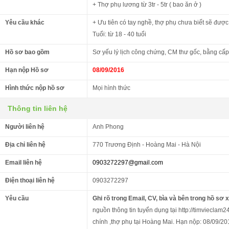
+ Thợ phụ lương từ 3tr - 5tr ( bao ăn ở )
Yêu cầu khác
+ Ưu tiên có tay nghề, thợ phụ chưa biết sẽ được
Tuổi: từ 18 - 40 tuổi
Hồ sơ bao gồm
Sơ yếu lý lịch công chứng, CM thư gốc, bằng cấp
Hạn nộp Hồ sơ
08/09/2016
Hình thức nộp hồ sơ
Mọi hình thức
Thông tin liên hệ
Người liên hệ
Anh Phong
Địa chỉ liên hệ
770 Trương Định - Hoàng Mai - Hà Nội
Email liên hệ
0903272297@gmail.com
Điện thoại liên hệ
0903272297
Yêu cầu
Ghi rõ trong Email, CV, bìa và bên trong hồ sơ 
nguồn thông tin tuyển dụng tại http://timvieclam2
chính ,thợ phụ tại Hoàng Mai. Hạn nộp: 08/09/20