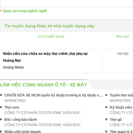
Quay lại trang ngành nghề
Tin tuyển dụng khác từ nhà tuyển dụng này
Vị trí tuyển dụng
Khu vực
Nhân viên sửa chữa xe máy thợ chính ,thợ phụ tại
Hà Nội
Hoàng Mai
Hoàng Motor
LÀM VIỆC CÙNG NGÀNH Ô TÔ - XE MÁY
CHUỖI SỬA XE HCM tuyển kỹ thuật trưởng & kỹ thuật viên ĐI LÀM NGAY
Tuyển thợ máy
MARKETING
MARKETING
Thợ sơn
Kỹ thuật viê
CÔNG TY CỔ PHẦN TOYOTA IDMC HOÀI ĐỨC
CÔNG TY CỔ
Đốc công bảo hành
Thợ gò
CÔNG TY CỔ PHẦN TOYOTA IDMC HOÀI ĐỨC
CÔNG TY CỔ
Nhân viên kinh doanh