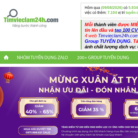
Hôm qua
(09/08/2026)
có
5.934
việc có thêm:
7.104
vị trí
tuyển 
Mỗi
thành viên
được MIỄ
tin lên đầu và
tạo 100 CV
4 web
Timvieclam24h.co
Group TUYỂN DỤNG
.
Tả
ánh chất lượng dịch vụ: 
NHÓM TUYỂN DỤNG ZALO
200+ GROUP TUYỂN DỤNG