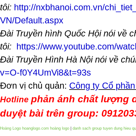
tôi:
http://nxbhanoi.com.vn/chi_tiet
VN/Default.aspx
Đài Truyền hình Quốc Hội nói về 
tôi:
https://www.youtube.com/wa
Đài Truyền Hình Hà Nội nói về chú
v=O-f0Y4UmVi8&t=93s
Đơn vị chủ quản:
Công ty Cổ phần
phản ánh chất lượng d
Hotline
duyệt bài trên group: 09120
Hoàng Logo hoanglogo.com
hoàng logo
|
danh sach group tuyen dung hieu q