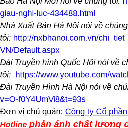
Báo Hà Nội Mới nói về chúng tôi:
h
giau-nghi-luc-434488.html
Nhà Xuất Bản Hà Nội nói về chúng
tôi:
http://nxbhanoi.com.vn/chi_tiet
VN/Default.aspx
Đài Truyền hình Quốc Hội nói về 
tôi:
https://www.youtube.com/wa
Đài Truyền Hình Hà Nội nói về chú
v=O-f0Y4UmVi8&t=93s
Đơn vị chủ quản:
Công ty Cổ phần
phản ánh chất lượng d
Hotline