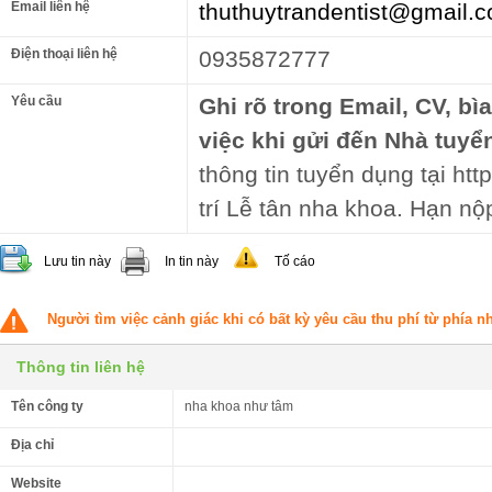
Email liên hệ
thuthuytrandentist@gmail.
Điện thoại liên hệ
0935872777
Yêu cầu
Ghi rõ trong Email, CV, bì
việc khi gửi đến Nhà tuyể
thông tin tuyển dụng tại htt
trí Lễ tân nha khoa. Hạn nộ
Lưu tin này
In tin này
Tố cáo
Người tìm việc cảnh giác khi có bất kỳ yêu cầu thu phí từ phía 
Thông tin liên hệ
Tên công ty
nha khoa như tâm
Địa chỉ
Website