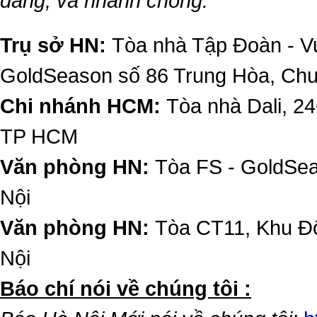
dàng, và nhanh chóng.
Trụ sở HN:
Tòa nhà Tập Đoàn - Vu
GoldSeason số 86 Trung Hòa, Ch
Chi nhánh HCM:
Tòa nhà Dali, 2
TP HCM
Văn phòng HN:
Tòa FS - GoldSe
Nội
Văn phòng HN:
Tòa CT11, Khu Đô
Nội
​Báo chí nói về chúng tôi :