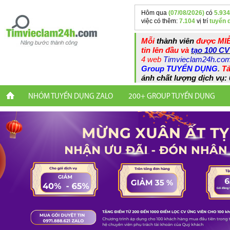
Hôm qua
(07/08/2026)
có
5.934
việc có thêm:
7.104
vị trí
tuyển 
Mỗi
thành viên
được MIỄ
tin lên đầu và
tạo 100 CV
4 web
Timvieclam24h.co
Group TUYỂN DỤNG
.
Tả
ánh chất lượng dịch vụ: 
NHÓM TUYỂN DỤNG ZALO
200+ GROUP TUYỂN DỤNG