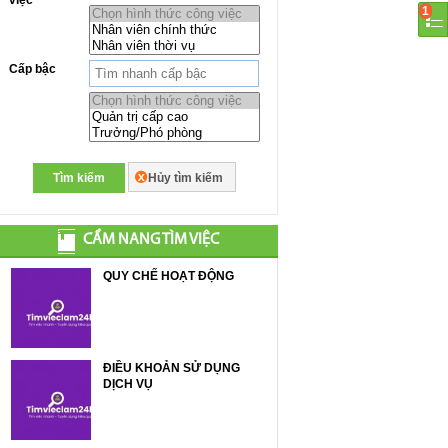
1
Cấp bậc
Tìm kiếm
Hủy tìm kiếm
CẨM NANG TÌM VIỆC
QUY CHẾ HOẠT ĐỘNG
ĐIỀU KHOẢN SỬ DỤNG
DỊCH VỤ