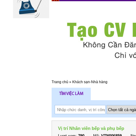
Trang chủ
»
Khách sạn-Nhà hàng
TÌM VIỆC LÀM
Vị trí Nhân viên bếp và phụ bếp
Lượt xem:
790
Mã:
VTN006859
Ngà