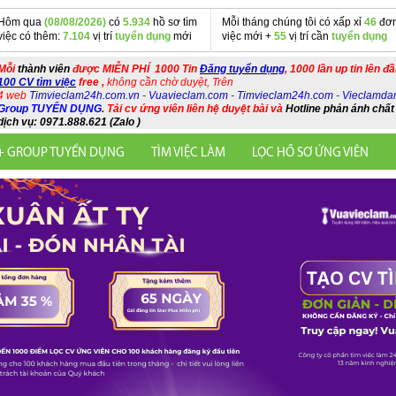
Hôm qua
(08/08/2026)
có
5.934
hồ sơ tìm
Mỗi tháng chúng tôi có xấp xỉ
46
đơn
việc có thêm:
7.104
vị trí
tuyển dụng
mới
việc mới +
55
vị trí cần
tuyển dụng
Mỗi
thành viên
được MIỄN PHÍ 1000 Tin
Đăng tuyển dụng
, 1000 lần up tin lên đ
100 CV tìm việc
free ,
không cần chờ duyệt, Trên
4 web
Timvieclam24h.com.vn
-
Vuavieclam.com
-
Timvieclam24h.com
-
Vieclamda
Group TUYỂN DỤNG
.
Tải cv ứng viên liên hệ duyệt bài và
Hotline phản ánh chất
dịch vụ: 0971.888.621 (Zalo )
+ GROUP TUYỂN DỤNG
TÌM VIỆC LÀM
LỌC HỒ SƠ ỨNG VIÊN