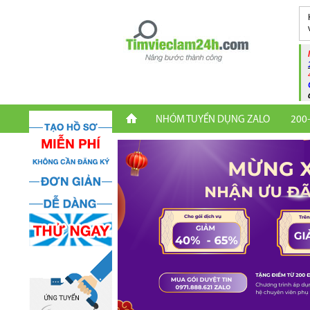
NHÓM TUYỂN DỤNG ZALO
200