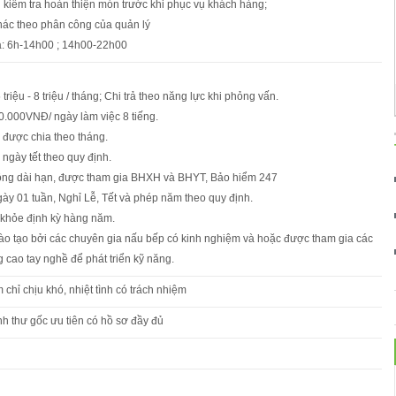
h kiểm tra hoàn thiện món trước khi phục vụ khách hàng;
hác theo phân công của quản lý
ca: 6h-14h00 ; 14h00-22h00
triệu - 8 triệu / tháng; Chi trả theo năng lực khi phỏng vấn.
0.000VNĐ/ ngày làm việc 8 tiếng.
ụ được chia theo tháng.
 ngày tết theo quy định.
ộng dài hạn, được tham gia BHXH và BHYT, Bảo hiểm 247
gày 01 tuần, Nghỉ Lễ, Tết và phép năm theo quy định.
khỏe định kỳ hàng năm.
đào tạo bởi các chuyên gia nấu bếp có kinh nghiệm và hoặc được tham gia các
 cao tay nghề để phát triển kỹ năng.
 chỉ chịu khó, nhiệt tình có trách nhiệm
h thư gốc ưu tiên có hồ sơ đầy đủ