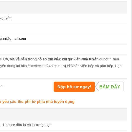
 Nguyên
nghn@gmail.com
l, CV, bìa và bên trong hồ sơ xin việc khi gửi đến Nhà tuyển dụng:
"Theo
uyển dụng tại http://timvieclam24h.com - vị trí Nhân viên bếp và phụ bếp. Hạn
áo
Nộp hồ sơ ngay!
BẤM ĐÂY
ỳ yêu cầu thu phí từ phía nhà tuyển dụng
 - Honore đầu tư và thương mại