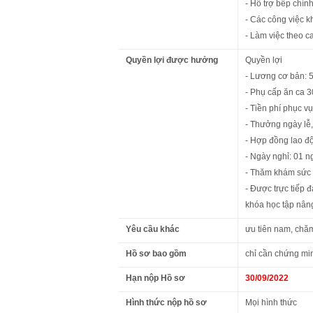
- Hỗ trợ bếp chín
- Các công việc k
- Làm việc theo 
Quyền lợi được hưởng
Quyền lợi
- Lương cơ bản: 5 
- Phụ cấp ăn ca 3
- Tiền phí phục v
- Thưởng ngày lễ,
- Hợp đồng lao đ
- Ngày nghỉ: 01 n
- Thăm khám sức 
- Được trực tiếp 
khóa học tập nâng
Yêu cầu khác
ưu tiên nam, chăm
Hồ sơ bao gồm
chỉ cần chứng min
Hạn nộp Hồ sơ
30/09/2022
Hình thức nộp hồ sơ
Mọi hình thức