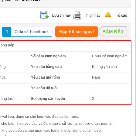
Lưu tin này
In tin này
Tố cáo
Nộp hồ sơ ngay!
BẤM ĐÂY
 phụ bếp
Số năm kinh nghiệm
Chưa có kinh nghiệm
àng
Yêu cầu bằng cấp
Không yêu cầu
thức
Yêu cầu giới tính
Nam
Yêu cầu độ tuổi
năng lực
Số lượng cần tuyển
2
 vật liệu, dụng cụ chế biến vào đầu ca làm việc.
h chế biến theo yêu cầu và đảm bảo chất lượng, số lượng các món ăn.
 khu vực bếp và bảo quản các trang thiết bị, dụng cụ làm bếp.