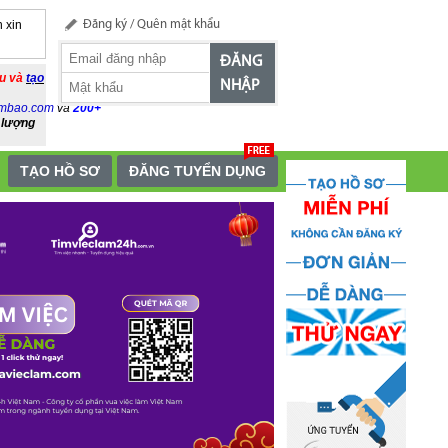
 xin
Đăng ký
/
Quên mật khẩu
ĐĂNG
ầu và
tạo
NHẬP
mbao.com
và
200+
 lượng
TẠO HỒ SƠ
ĐĂNG TUYỂN DỤNG