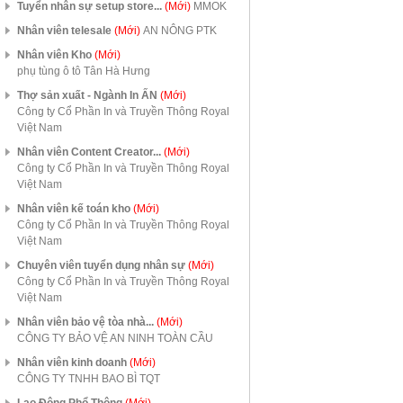
Tuyển nhân sự setup store...
(Mới)
MMOK
Nhân viên telesale
(Mới)
AN NÔNG PTK
Nhân viên Kho
(Mới)
phụ tùng ô tô Tân Hà Hưng
Thợ sản xuất - Ngành In ẤN
(Mới)
Công ty Cổ Phần In và Truyền Thông Royal
Việt Nam
Nhân viên Content Creator...
(Mới)
Công ty Cổ Phần In và Truyền Thông Royal
Việt Nam
Nhân viên kế toán kho
(Mới)
Công ty Cổ Phần In và Truyền Thông Royal
Việt Nam
Chuyên viên tuyển dụng nhân sự
(Mới)
Công ty Cổ Phần In và Truyền Thông Royal
Việt Nam
Nhân viên bảo vệ tòa nhà...
(Mới)
CÔNG TY BẢO VỆ AN NINH TOÀN CẦU
Nhân viên kinh doanh
(Mới)
CÔNG TY TNHH BAO BÌ TQT
Lao Động Phổ Thông
(Mới)