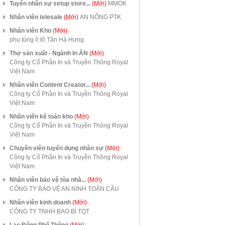
Tuyển nhân sự setup store...
(Mới)
MMOK
Nhân viên telesale
(Mới)
AN NÔNG PTK
Nhân viên Kho
(Mới)
phụ tùng ô tô Tân Hà Hưng
Thợ sản xuất - Ngành In ẤN
(Mới)
Công ty Cổ Phần In và Truyền Thông Royal
Việt Nam
Nhân viên Content Creator...
(Mới)
Công ty Cổ Phần In và Truyền Thông Royal
Việt Nam
Nhân viên kế toán kho
(Mới)
Công ty Cổ Phần In và Truyền Thông Royal
Việt Nam
Chuyên viên tuyển dụng nhân sự
(Mới)
Công ty Cổ Phần In và Truyền Thông Royal
Việt Nam
Nhân viên bảo vệ tòa nhà...
(Mới)
CÔNG TY BẢO VỆ AN NINH TOÀN CẦU
Nhân viên kinh doanh
(Mới)
CÔNG TY TNHH BAO BÌ TQT
Lao Động Phổ Thông
(Mới)