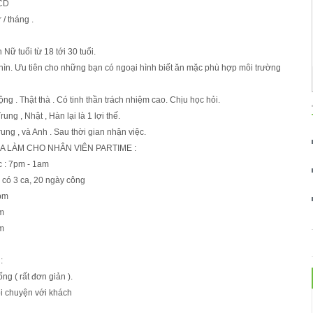
CCD
 / tháng .
Nữ tuổi từ 18 tới 30 tuổi.
hìn. Ưu tiên cho những bạn có ngoại hình biết ăn mặc phù hợp môi trường
ng . Thật thà . Có tinh thần trách nhiệm cao. Chịu học hỏi.
Trung , Nhật , Hàn lại là 1 lợi thế.
ung , và Anh . Sau thời gian nhận việc.
CA LÀM CHO NHÂN VIÊN PARTIME :
c : 7pm - 1am
 có 3 ca, 20 ngày công
1pm
am
am
:
ng ( rất đơn giản ).
ói chuyện với khách