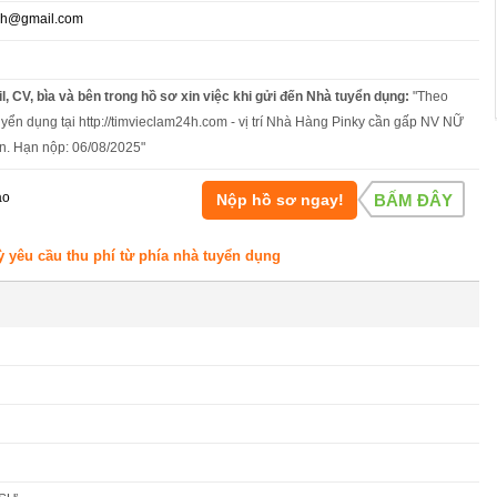
nh@gmail.com
l, CV, bìa và bên trong hồ sơ xin việc khi gửi đến Nhà tuyển dụng:
"Theo
uyển dụng tại http://timvieclam24h.com - vị trí Nhà Hàng Pinky cần gấp NV NỮ
n. Hạn nộp: 06/08/2025"
áo
Nộp hồ sơ ngay!
BẤM ĐÂY
ỳ yêu cầu thu phí từ phía nhà tuyển dụng