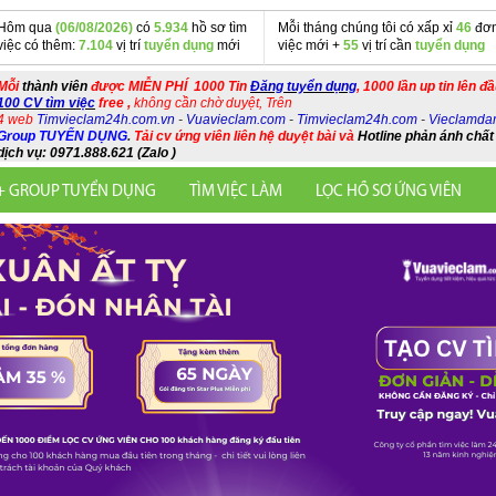
Hôm qua
(06/08/2026)
có
5.934
hồ sơ tìm
Mỗi tháng chúng tôi có xấp xỉ
46
đơn
việc có thêm:
7.104
vị trí
tuyển dụng
mới
việc mới +
55
vị trí cần
tuyển dụng
Mỗi
thành viên
được MIỄN PHÍ 1000 Tin
Đăng tuyển dụng
, 1000 lần up tin lên đ
100 CV tìm việc
free ,
không cần chờ duyệt, Trên
4 web
Timvieclam24h.com.vn
-
Vuavieclam.com
-
Timvieclam24h.com
-
Vieclamda
Group TUYỂN DỤNG
.
Tải cv ứng viên liên hệ duyệt bài và
Hotline phản ánh chất
dịch vụ: 0971.888.621 (Zalo )
+ GROUP TUYỂN DỤNG
TÌM VIỆC LÀM
LỌC HỒ SƠ ỨNG VIÊN