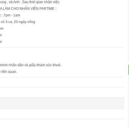
ung , và Anh . Sau thời gian nhận việc.
CA LÀM CHO NHÂN VIÊN PARTIME :
c : 7pm - 1am
 có 3 ca, 20 ngày công
1pm
am
am
 minh nhân dân và giấy khám sức khoẻ.
 liên quan.