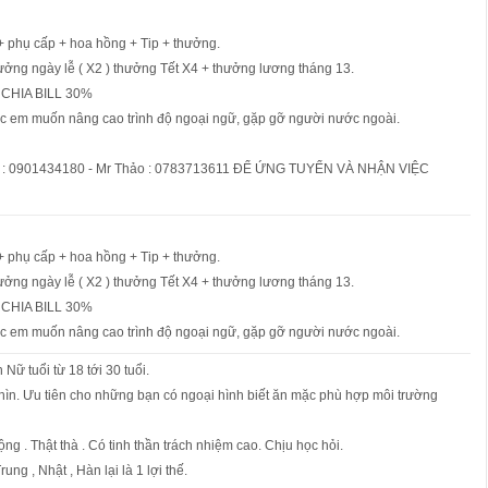
+ phụ cấp + hoa hồng + Tip + thưởng.
ưởng ngày lễ ( X2 ) thưởng Tết X4 + thưởng lương tháng 13.
V CHIA BILL 30%
các em muốn nâng cao trình độ ngoại ngữ, gặp gỡ người nước ngoài.
Thy : 0901434180 - Mr Thảo : 0783713611 ĐỂ ỨNG TUYỂN VÀ NHẬN VIỆC
+ phụ cấp + hoa hồng + Tip + thưởng.
ưởng ngày lễ ( X2 ) thưởng Tết X4 + thưởng lương tháng 13.
V CHIA BILL 30%
các em muốn nâng cao trình độ ngoại ngữ, gặp gỡ người nước ngoài.
Nữ tuổi từ 18 tới 30 tuổi.
hìn. Ưu tiên cho những bạn có ngoại hình biết ăn mặc phù hợp môi trường
ng . Thật thà . Có tinh thần trách nhiệm cao. Chịu học hỏi.
Trung , Nhật , Hàn lại là 1 lợi thế.