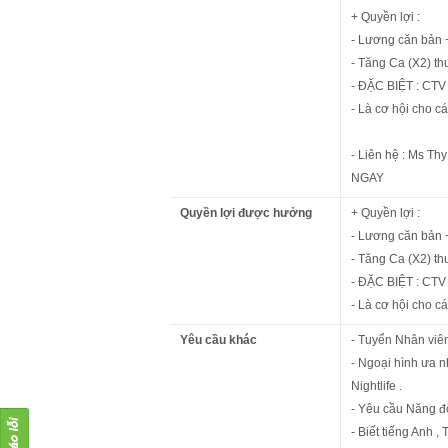
+ Quyền lợi :
- Lương căn bản 
- Tăng Ca (X2) th
- ĐẶC BIỆT : CT
- Là cơ hội cho 
- Liên hệ : Ms 
NGAY
Quyền lợi được hưởng
+ Quyền lợi :
- Lương căn bản 
- Tăng Ca (X2) th
- ĐẶC BIỆT : CT
- Là cơ hội cho 
Yêu cầu khác
- Tuyển Nhân viên 
- Ngoại hình ưa n
Nightlife .
- Yêu cầu Năng độ
- Biết tiếng Anh , 