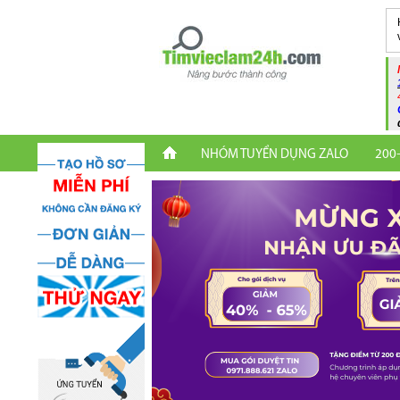
NHÓM TUYỂN DỤNG ZALO
200