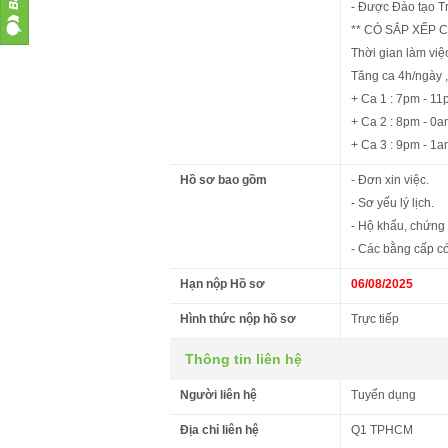
- Được Đào tạo Tr
** CÓ SẮP XẾP 
Thời gian làm việ
Tăng ca 4h/ngày ,
+ Ca 1 : 7pm - 1
+ Ca 2 : 8pm - 0
+ Ca 3 : 9pm - 1
Hồ sơ bao gồm
- Đơn xin việc.
- Sơ yếu lý lịch.
- Hộ khẩu, chứng
- Các bằng cấp có
Hạn nộp Hồ sơ
06/08/2025
Hình thức nộp hồ sơ
Trực tiếp
Thông tin liên hệ
Người liên hệ
Tuyển dụng
Địa chỉ liên hệ
Q1 TPHCM