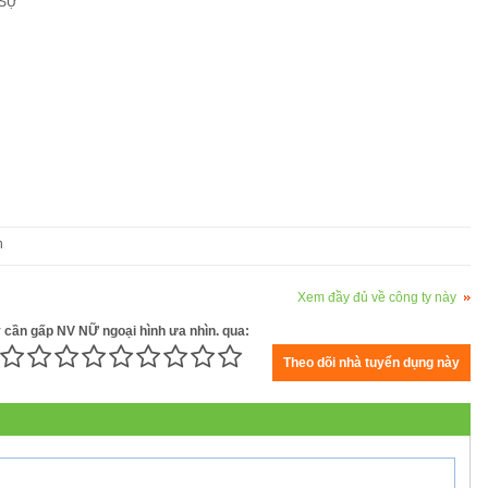
 SỰ
n
Xem đầy đủ về công ty này
y cần gấp NV NỮ ngoại hình ưa nhìn. qua: