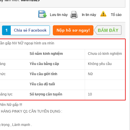
Lưu tin này
In tin này
Tố cáo
Nộp hồ sơ ngay!
BẤM ĐÂY
ần gấp NV NỮ ngoại hình ưa nhìn
Số năm kinh nghiệm
Chưa có kinh nghiệm
àng
Yêu cầu bằng cấp
Không yêu cầu
thức
Yêu cầu giới tính
Nữ
Yêu cầu độ tuổi
năng lực
Số lượng cần tuyển
10
iên Nữ gấp !!!
 HÀNG PINKY Q1 CẦN TUYỂN DỤNG :
 trọng , Lành mạnh .