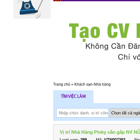
Trang chủ
»
Khách sạn-Nhà hàng
TÌM VIỆC LÀM
Vị trí Nhà Hàng Pinky cần gấp NV NỮ
Lượt xem:
289
Mã:
VTN007382
Ngà