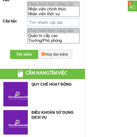
1
Cấp bậc
Tìm kiếm
Hủy tìm kiếm
CẨM NANG TÌM VIỆC
QUY CHẾ HOẠT ĐỘNG
ĐIỀU KHOẢN SỬ DỤNG
DỊCH VỤ