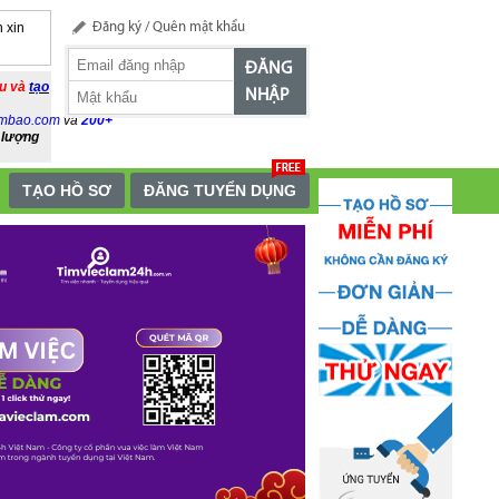
 xin
Đăng ký
/
Quên mật khẩu
ĐĂNG
ầu và
tạo
NHẬP
mbao.com
và
200+
 lượng
TẠO HỒ SƠ
ĐĂNG TUYỂN DỤNG