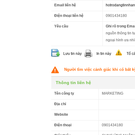
Email liên hệ
hotrodangtinnha
Điện thoại liên hệ
0901434180
Yêu cầu
Ghi rõ trong Emai
nguồn thông tin t
ngoại hình ưa nhì
Lưu tin này
In tin này
Tố c
Người tìm việc cảnh giác khi có bất k
Thông tin liên hệ
Tên công ty
MARKETING
Địa chỉ
Website
Điện thoại
0901434180