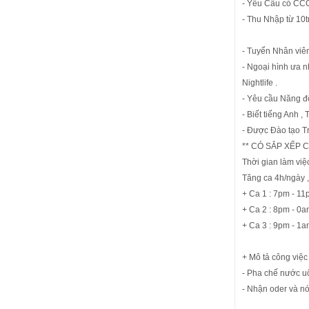
- Yêu Cầu có C
- Thu Nhập từ 10tr
- Tuyển Nhân viên 
- Ngoại hình ưa n
Nightlife .
- Yêu cầu Năng độ
- Biết tiếng Anh , 
- Được Đào tạo Tr
** CÓ SẮP XẾP 
Thời gian làm việ
Tăng ca 4h/ngày ,
+ Ca 1 : 7pm - 1
+ Ca 2 : 8pm - 0
+ Ca 3 : 9pm - 1
+ Mô tả công việc 
- Pha chế nước uố
- Nhận oder và n