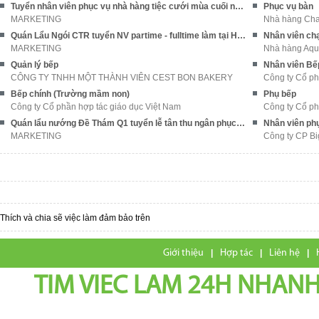
Tuyển nhân viên phục vụ nhà hàng tiệc cưới mùa cuối năm
Phục vụ bàn
MARKETING
Nhà hàng Cha
Quán Lẩu Ngói CTR tuyển NV partime - fulltime làm tại Hà Nội
Nhân viên ch
MARKETING
Nhà hàng Aqu
Quản lý bếp
Nhân viên Bế
CÔNG TY TNHH MỘT THÀNH VIÊN CEST BON BAKERY
Công ty Cổ ph
Bếp chính (Trường mầm non)
Phụ bếp
Công ty Cổ phần hợp tác giáo dục Việt Nam
Công ty Cổ ph
Quán lẩu nướng Đề Thám Q1 tuyển lễ tân thu ngân phục vụ & phụ bếp
Nhân viên ph
MARKETING
Công ty CP Bi
Thích và chia sẽ việc làm đảm bảo trên
Giới thiệu
|
Hợp tác
|
Liên hệ
|
TIM VIEC LAM 24H NHANH,