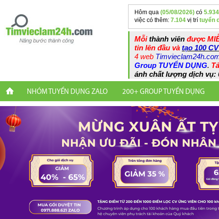
Hôm qua
(05/08/2026)
có
5.934
việc có thêm:
7.104
vị trí
tuyển 
Mỗi
thành viên
được MIỄ
tin lên đầu và
tạo 100 CV
4 web
Timvieclam24h.co
Group TUYỂN DỤNG
.
Tả
ánh chất lượng dịch vụ: 
NHÓM TUYỂN DỤNG ZALO
200+ GROUP TUYỂN DỤNG