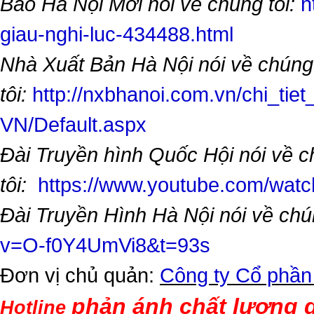
Báo Hà Nội Mới nói về chúng tôi:
h
giau-nghi-luc-434488.html
Nhà Xuất Bản Hà Nội nói về chúng
tôi:
http://nxbhanoi.com.vn/chi_tiet
VN/Default.aspx
Đài Truyền hình Quốc Hội nói về 
tôi:
https://www.youtube.com/wa
Đài Truyền Hình Hà Nội nói về chú
v=O-f0Y4UmVi8&t=93s
Đơn vị chủ quản:
Công ty Cổ phần
phản ánh chất lượng d
Hotline