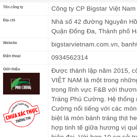
Tên công ty
Công ty CP Bigstar Việt Nam
Địa chỉ
Nhà số 42 đường Nguyên Hồ
Quận Đống Đa, Thành phố Hà
Website
bigstarvietnam.com.vn, ban
Điện thoại
0934562314
Giới thiệu
Được thành lập năm 2015, c
VIỆT NAM là một trong những
trong lĩnh vực F&B với thươ
Tráng Phú Cường. Hệ thống 
Cường nổi tiếng với các món
biệt là món bánh tráng thịt h
hợp tinh tế giữa hương vị q
hiện đại. Với hơn 10 cơ sở t