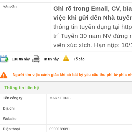
Yêu cầu
Ghi rõ trong Email, CV, bì
việc khi gửi đến Nhà tuyể
thông tin tuyển dụng tại htt
trí Tuyển 30 nam NV đứng 
viên xúc xích. Hạn nộp: 10/
Lưu tin này
In tin này
Tố cáo
Người tìm việc cảnh giác khi có bất kỳ yêu cầu thu phí từ phía 
Thông tin liên hệ
Tên công ty
MARKETING
Địa chỉ
Website
Điện thoại
0909189091