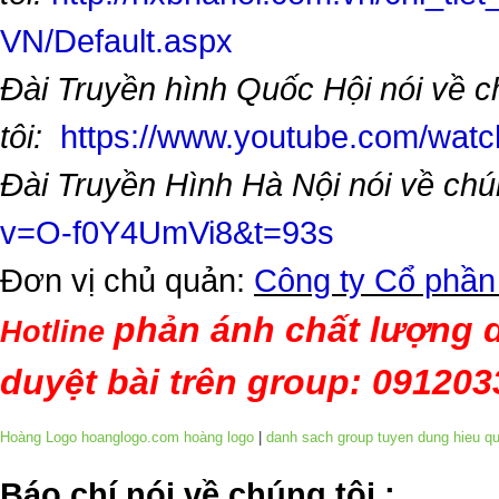
VN/Default.aspx
Đài Truyền hình Quốc Hội nói về 
tôi:
https://www.youtube.com/wa
Đài Truyền Hình Hà Nội nói về chú
v=O-f0Y4UmVi8&t=93s
Đơn vị chủ quản:
Công ty Cổ phần
phản ánh chất lượng d
Hotline
duyệt bài trên group: 09120
Hoàng Logo hoanglogo.com
hoàng logo
|
danh sach group tuyen dung hieu q
​Báo chí nói về chúng tôi
: