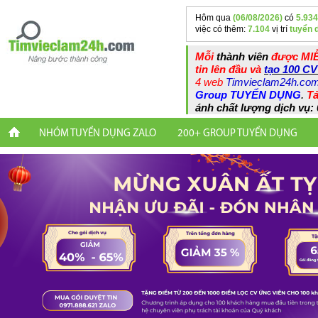
Hôm qua
(06/08/2026)
có
5.934
việc có thêm:
7.104
vị trí
tuyển 
Mỗi
thành viên
được MIỄ
tin lên đầu và
tạo 100 CV
4 web
Timvieclam24h.co
Group TUYỂN DỤNG
.
Tả
ánh chất lượng dịch vụ: 
NHÓM TUYỂN DỤNG ZALO
200+ GROUP TUYỂN DỤNG