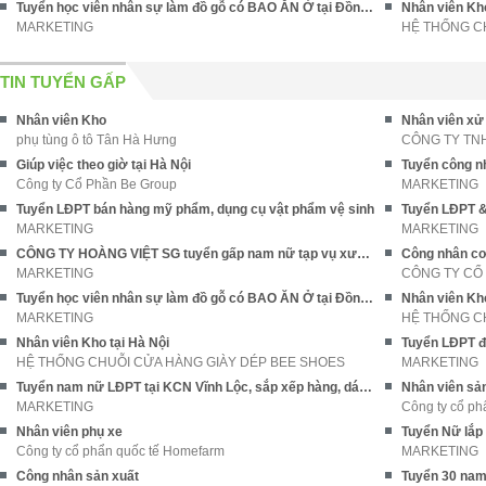
Tuyển học viên nhân sự làm đồ gỗ có BAO ĂN Ở tại Đồng Nai
MARKETING
HỆ THỐNG C
TIN TUYỂN GẤP
Nhân viên Kho
Nhân viên xử
phụ tùng ô tô Tân Hà Hưng
CÔNG TY TN
Giúp việc theo giờ tại Hà Nội
Công ty Cổ Phần Be Group
MARKETING
Tuyển LĐPT bán hàng mỹ phẩm, dụng cụ vật phẩm vệ sinh
MARKETING
MARKETING
CÔNG TY HOÀNG VIỆT SG tuyển gấp nam nữ tạp vụ xưởng may
Công nhân cơ
MARKETING
CÔNG TY CỔ
Tuyển học viên nhân sự làm đồ gỗ có BAO ĂN Ở tại Đồng Nai
MARKETING
HỆ THỐNG C
Nhân viên Kho tại Hà Nội
HỆ THỐNG CHUỖI CỬA HÀNG GIÀY DÉP BEE SHOES
MARKETING
Tuyển nam nữ LĐPT tại KCN Vĩnh Lộc, sắp xếp hàng, dán hộp
Nhân viên sản
MARKETING
Công ty cổ ph
Nhân viên phụ xe
Công ty cổ phẩn quốc tế Homefarm
MARKETING
Công nhân sản xuất