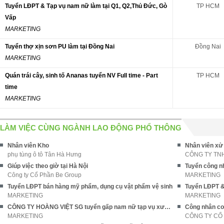
Tuyển LĐPT & Tạp vụ nam nữ làm tại Q1, Q2,Thủ Đức, Gò
TP HCM
Vấp
MARKETING
Tuyển thợ xịn sơn PU làm tại Đồng Nai
Đồng Nai
MARKETING
Quán trái cây, sinh tố Ananas tuyển NV Full time - Part
TP HCM
time
MARKETING
LÀM VIỆC CÙNG NGÀNH LAO ĐỘNG PHỔ THÔNG
Nhân viên Kho
Nhân viên xử
phụ tùng ô tô Tân Hà Hưng
CÔNG TY TN
Giúp việc theo giờ tại Hà Nội
Công ty Cổ Phần Be Group
MARKETING
Tuyển LĐPT bán hàng mỹ phẩm, dụng cụ vật phẩm vệ sinh
MARKETING
MARKETING
CÔNG TY HOÀNG VIỆT SG tuyển gấp nam nữ tạp vụ xưởng may
Công nhân cơ
MARKETING
CÔNG TY CỔ