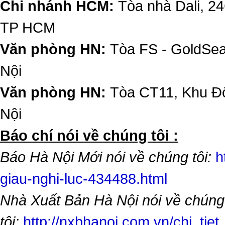
Chi nhánh HCM:
Tòa nhà Dali, 2
TP HCM
Văn phòng HN:
Tòa FS - GoldSe
Nội
Văn phòng HN:
Tòa CT11, Khu Đô
Nội
​Báo chí nói về chúng tôi :
Báo Hà Nội Mới nói về chúng tôi:
h
giau-nghi-luc-434488.html
Nhà Xuất Bản Hà Nội nói về chúng
tôi:
http://nxbhanoi.com.vn/chi_tiet