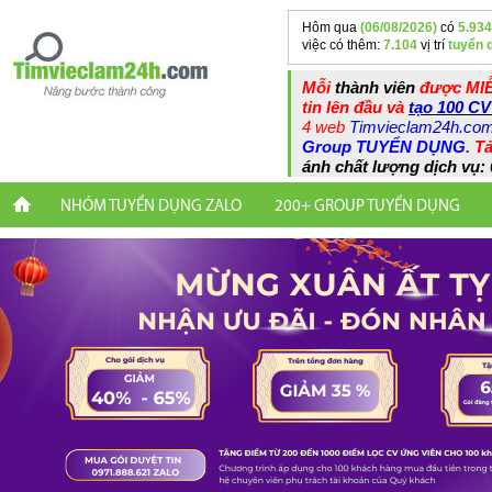
Hôm qua
(06/08/2026)
có
5.934
việc có thêm:
7.104
vị trí
tuyển 
Mỗi
thành viên
được MIỄ
tin lên đầu và
tạo 100 CV
4 web
Timvieclam24h.co
Group TUYỂN DỤNG
.
Tả
ánh chất lượng dịch vụ: 
NHÓM TUYỂN DỤNG ZALO
200+ GROUP TUYỂN DỤNG