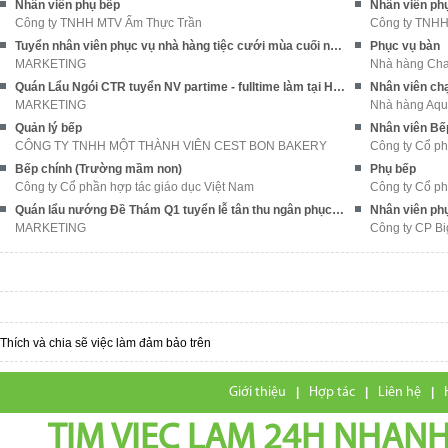
Nhân viên phụ bếp
Nhân viên ph
Công ty TNHH MTV Ẩm Thực Trần
Công ty TNHH
Tuyển nhân viên phục vụ nhà hàng tiệc cưới mùa cuối năm
Phục vụ bàn
MARKETING
Nhà hàng Cha
Quán Lẩu Ngói CTR tuyển NV partime - fulltime làm tại Hà Nội
Nhân viên ch
MARKETING
Nhà hàng Aqu
Quản lý bếp
Nhân viên Bế
CÔNG TY TNHH MỘT THÀNH VIÊN CEST BON BAKERY
Công ty Cổ ph
Bếp chính (Trường mầm non)
Phụ bếp
Công ty Cổ phần hợp tác giáo dục Việt Nam
Công ty Cổ ph
Quán lẩu nướng Đề Thám Q1 tuyển lễ tân thu ngân phục vụ & phụ bếp
Nhân viên ph
MARKETING
Công ty CP Bi
Thích và chia sẽ việc làm đảm bảo trên
Giới thiệu
|
Hợp tác
|
Liên hệ
|
TIM VIEC LAM 24H NHANH,