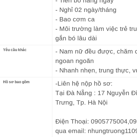
- Tiền bo hằng ngày
- Nghỉ 02 ngày/tháng
- Bao cơm ca
- Môi trường làm việc trẻ tr
gắn bó lâu dài
Yêu cầu khác
- Nam nữ đều được, chăm ch
ngoan ngoãn
- Nhanh nhẹn, trung thực, vu
Hồ sơ bao gồm
-Liên hệ nộp hồ sơ:
Tại Đà Nẵng : 17 Nguyễn Đ
Trưng, Tp. Hà Nội
Điện Thoại: 0905775004,09
qua email: nhungtruong11