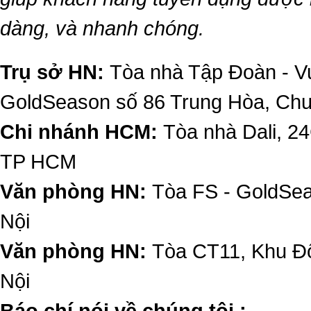
dàng, và nhanh chóng.
Trụ sở HN:
Tòa nhà Tập Đoàn - Vu
GoldSeason số 86 Trung Hòa, Ch
Chi nhánh HCM:
Tòa nhà Dali, 2
TP HCM
Văn phòng HN:
Tòa FS - GoldSe
Nội
Văn phòng HN:
Tòa CT11, Khu Đô
Nội
​Báo chí nói về chúng tôi :