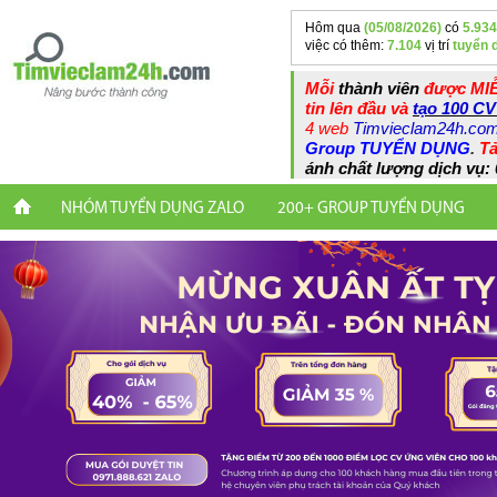
Hôm qua
(05/08/2026)
có
5.934
việc có thêm:
7.104
vị trí
tuyển 
Mỗi
thành viên
được MIỄ
tin lên đầu và
tạo 100 CV
4 web
Timvieclam24h.co
Group TUYỂN DỤNG
.
Tả
ánh chất lượng dịch vụ: 
NHÓM TUYỂN DỤNG ZALO
200+ GROUP TUYỂN DỤNG