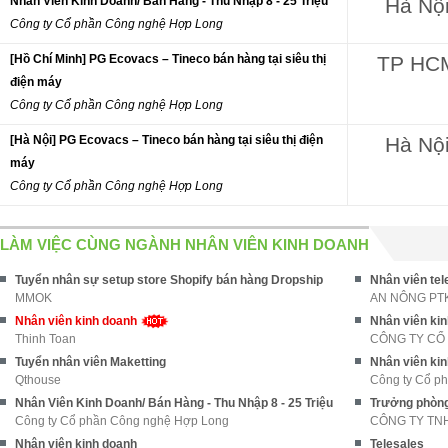
Nhân Viên Kinh Doanh/ Bán Hàng - Thu Nhập 8 - 25 Triệu
Hà Nộ
Công ty Cổ phần Công nghệ Hợp Long
[Hồ Chí Minh] PG Ecovacs – Tineco bán hàng tại siêu thị
TP HC
điện máy
Công ty Cổ phần Công nghệ Hợp Long
[Hà Nội] PG Ecovacs – Tineco bán hàng tại siêu thị điện
Hà Nộ
máy
Công ty Cổ phần Công nghệ Hợp Long
LÀM VIỆC CÙNG NGÀNH NHÂN VIÊN KINH DOANH
Tuyển nhân sự setup store Shopify bán hàng Dropship
Nhân viên tel
MMOK
AN NÔNG PT
Nhân viên kinh doanh
Nhân viên ki
Thinh Toan
CÔNG TY CỔ
Tuyển nhân viên Maketting
Nhân viên ki
Qthouse
Công ty Cổ ph
Nhân Viên Kinh Doanh/ Bán Hàng - Thu Nhập 8 - 25 Triệu
Trưởng phòng
Công ty Cổ phần Công nghệ Hợp Long
CÔNG TY TN
Nhân viên kinh doanh
Telesales