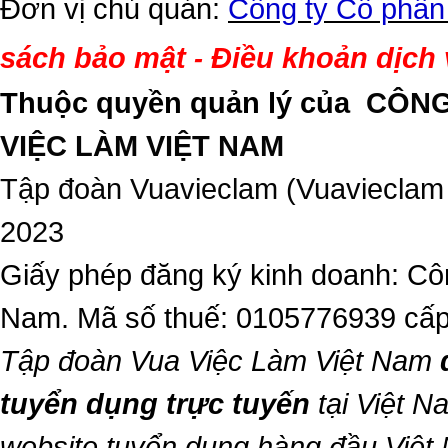
Đơn vị chủ quản:
Công ty Cổ phần
sách bảo mật
Điều khoản dịch
-
Thuộc quyền quản lý của
CÔNG
VIỆC LÀM VIỆT NAM
Tập đoàn Vuavieclam (Vuavieclam
2023
Giấy phép đăng ký kinh doanh: Côn
Nam. Mã số thuế: 0105776939 cấp
Tập đoàn Vua Việc Làm Việt Nam
tuyển dụng trực tuyến
tại Việt N
website tuyển dụng hàng đầu Việt