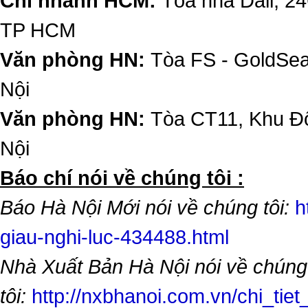
Chi nhánh HCM:
Tòa nhà Dali, 2
TP HCM
Văn phòng HN:
Tòa FS - GoldSe
Nội
Văn phòng HN:
Tòa CT11, Khu Đô
Nội
​Báo chí nói về chúng tôi :
Báo Hà Nội Mới nói về chúng tôi:
h
giau-nghi-luc-434488.html
Nhà Xuất Bản Hà Nội nói về chúng
tôi:
http://nxbhanoi.com.vn/chi_tiet