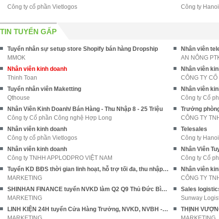
Công ty cổ phần Vietlogos
Công ty Hano
TIN TUYỂN GẤP
Tuyển nhân sự setup store Shopify bán hàng Dropship
Nhân viên tel
MMOK
AN NÔNG PT
Nhân viên kinh doanh
Nhân viên ki
Thinh Toan
CÔNG TY CỔ
Tuyển nhân viên Maketting
Nhân viên ki
Qthouse
Công ty Cổ ph
Nhân Viên Kinh Doanh/ Bán Hàng - Thu Nhập 8 - 25 Triệu
Trưởng phòng
Công ty Cổ phần Công nghệ Hợp Long
CÔNG TY TN
Nhân viên kinh doanh
Telesales
Công ty cổ phần Vietlogos
Công ty Hano
Nhân viên kinh doanh
Nhân Viên Tu
Công ty TNHH APPLODPRO VIỆT NAM
Công ty Cổ ph
Tuyển KD BĐS thời gian linh hoạt, hỗ trợ tối đa, thu nhập cao
Nhân viên kin
MARKETING
CÔNG TY TN
SHINHAN FINANCE tuyển NVKD làm Q2 Q9 Thủ Đức Bình Thạnh - Dĩ An
Sales logistic
MARKETING
Sunway Logist
LINH KIỆN 24H tuyển Cửa Hàng Trưởng, NVKD, NVBH - kế toán
MARKETING
MARKETING