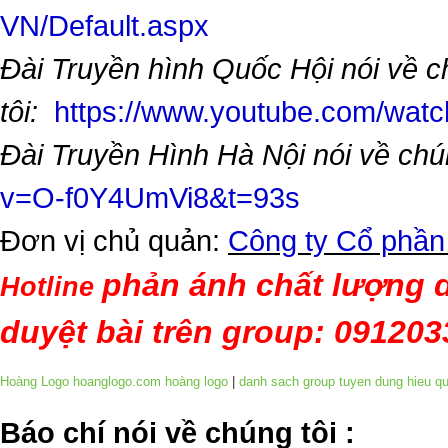
VN/Default.aspx
Đài Truyền hình Quốc Hội nói về 
tôi:
https://www.youtube.com/wa
Đài Truyền Hình Hà Nội nói về chú
v=O-f0Y4UmVi8&t=93s
Đơn vị chủ quản:
Công ty Cổ phần
phản ánh chất lượng d
Hotline
duyệt bài trên group: 09120
Hoàng Logo hoanglogo.com
hoàng logo
|
danh sach group tuyen dung hieu q
​Báo chí nói về chúng tôi
: