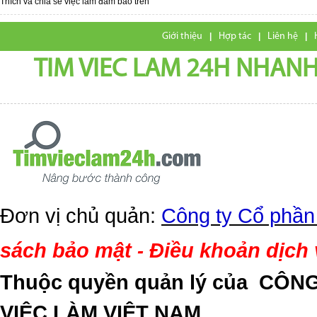
Thích và chia sẽ việc làm đảm bảo trên
Giới thiệu
|
Hợp tác
|
Liên hệ
|
TIM VIEC LAM 24H NHANH,
Đơn vị chủ quản:
Công ty Cổ phần
sách bảo mật
Điều khoản dịch
-
Thuộc quyền quản lý của
CÔNG
VIỆC LÀM VIỆT NAM