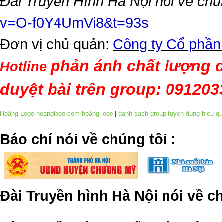
Đài Truyền Hình Hà Nội nói về chú
v=O-f0Y4UmVi8&t=93s
Đơn vị chủ quản:
Công ty Cổ phần
phản ánh chất lượng d
Hotline
duyệt bài trên group: 09120
Hoàng Logo hoanglogo.com
hoàng logo
|
danh sach group tuyen dung hieu q
​Báo chí nói về chúng tôi
:
Đài Truyền hình Hà Nội nói về 