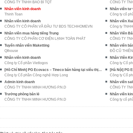
CÔNG TY TNHH BAO BÌ TQT
Nhân viên kinh doanh
Nhân viên tư
Thinh Toan
Công ty cổ p
Nhân viên kinh doanh
Nhân viên Xu
CÔNG TY CỔ PHẦN VẦ ĐẦU TƯ BDS TECHHOMEVN
Công ty TNHH 
Nhân viên mua hàng tiếng Trung
Nhân Viên Bá
CÔNG TY CỔ PHẦN CƠ ĐIỆN LẠNH TOÀN PHÁT
CÔNG TY TN
Tuyển nhân viên Maketting
Nhân viên bá
Qthouse
ĐỒ CŨ THIÊN
Nhân viên kinh doanh
Nhân Viên Kin
Công ty Cổ phần Vietlogos
Công ty Cổ p
[Hồ Chí Minh] PG Ecovacs – Tineco bán hàng tại siêu thị điện máy
Công ty Cổ phần Công nghệ Hợp Long
Công ty Cổ p
Admin kinh doanh
Nhân viên sal
CÔNG TY TNHH MINH HƯƠNG P.N.D
CÔNG TY TN
Trưởng phòng bán lẻ
Nhân viên ki
CÔNG TY TNHH MINH HƯƠNG P.N.D
Công ty cổ ph