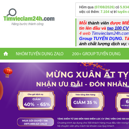
Hôm qua
(07/08/2026)
có
5.934
việc có thêm:
7.104
vị trí
tuyển 
Mỗi
thành viên
được MIỄ
tin lên đầu và
tạo 100 CV
4 web
Timvieclam24h.co
Group TUYỂN DỤNG
.
Tả
ánh chất lượng dịch vụ: 
NHÓM TUYỂN DỤNG ZALO
200+ GROUP TUYỂN DỤNG