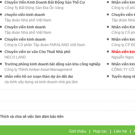
Chuyên Viên Kinh Doanh Bất Động Sản Thổ Cư
Nhân viên kin
Công Ty Bất Động Sản Địa Ốc Vàng
Công ty cổ ph
chuyên viên kinh doanh
Chuyên viên 
Tập đoàn Nhà phố Việt Nam
Tập đoàn Nhà
Chuyên viên kinh doanh
Nhân viên Ki
Tập đoàn Nhà phố Việt Nam
Công ty Cổ p
Chuyên viên kinh doanh
Nhân viên ki
Công ty Cổ phần Tập đoàn FARALAND Việt Nam
Công ty CP Đầ
Chuyên viên tư vấn Cho Thuê Nhà phố
Nhân viên ki
HECO LAND
Nguyễn Ngọc
Trưởng phòng kinh doanh bất động sản khu công nghiệp
Nhân viên ki
Công ty TNHH Amber Asset Management
CÔNG TY CỔ
nhân viên hồ sơ soạn thảo dự án đất đai
Tuyển dụng n
cty tnhh xây dựng và kinh doanh nhà gia lâm
Thích và chia sẽ việc làm đảm bảo trên
Giới thiệu
|
Hợp tác
|
Liên hệ
|