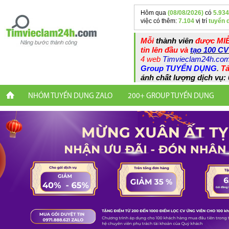
Hôm qua
(08/08/2026)
có
5.934
việc có thêm:
7.104
vị trí
tuyển 
Mỗi
thành viên
được MIỄ
tin lên đầu và
tạo 100 CV
4 web
Timvieclam24h.co
Group TUYỂN DỤNG
.
Tả
ánh chất lượng dịch vụ: 
NHÓM TUYỂN DỤNG ZALO
200+ GROUP TUYỂN DỤNG