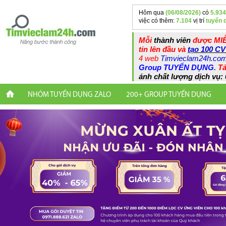
Hôm qua
(06/08/2026)
có
5.934
việc có thêm:
7.104
vị trí
tuyển 
Mỗi
thành viên
được MIỄ
tin lên đầu và
tạo 100 CV
4 web
Timvieclam24h.co
Group TUYỂN DỤNG
.
Tả
ánh chất lượng dịch vụ: 
NHÓM TUYỂN DỤNG ZALO
200+ GROUP TUYỂN DỤNG