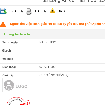
tại Long An cũ. Hạn nộp: 1
Lưu tin này
In tin này
Tố cáo
Người tìm việc cảnh giác khi có bất kỳ yêu cầu thu phí từ phía 
Thông tin liên hệ
Tên công ty
MARKETING
Địa chỉ
Website
Điện thoại
0706811790
Giới thiệu
CUNG ỨNG NHÂN SỰ