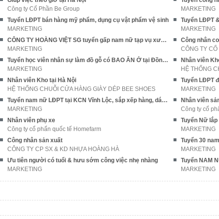
Công ty Cổ Phần Be Group
MARKETING
Tuyển LĐPT bán hàng mỹ phẩm, dụng cụ vật phẩm vệ sinh
MARKETING
MARKETING
CÔNG TY HOÀNG VIỆT SG tuyển gấp nam nữ tạp vụ xưởng may
Công nhân cơ
MARKETING
CÔNG TY CỔ
Tuyển học viên nhân sự làm đồ gỗ có BAO ĂN Ở tại Đồng Nai
MARKETING
HỆ THỐNG C
Nhân viên Kho tại Hà Nội
HỆ THỐNG CHUỖI CỬA HÀNG GIÀY DÉP BEE SHOES
MARKETING
Tuyển nam nữ LĐPT tại KCN Vĩnh Lộc, sắp xếp hàng, dán hộp
Nhân viên sản
MARKETING
Công ty cổ ph
Nhân viên phụ xe
Công ty cổ phẩn quốc tế Homefarm
MARKETING
Công nhân sản xuất
CÔNG TY CP SX & KD NHỰA HOÀNG HÀ
MARKETING
Ưu tiên người có tuổi & hưu sớm công việc nhẹ nhàng
Tuyển NAM NỮ
MARKETING
MARKETING