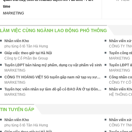
time
MARKETING
LÀM VIỆC CÙNG NGÀNH LAO ĐỘNG PHỔ THÔNG
Nhân viên Kho
Nhân viên xử
phụ tùng ô tô Tân Hà Hưng
CÔNG TY TN
Giúp việc theo giờ tại Hà Nội
Công ty Cổ Phần Be Group
MARKETING
Tuyển LĐPT bán hàng mỹ phẩm, dụng cụ vật phẩm vệ sinh
MARKETING
MARKETING
CÔNG TY HOÀNG VIỆT SG tuyển gấp nam nữ tạp vụ xưởng may
Công nhân cơ
MARKETING
CÔNG TY CỔ
Tuyển học viên nhân sự làm đồ gỗ có BAO ĂN Ở tại Đồng Nai
MARKETING
HỆ THỐNG C
TIN TUYỂN GẤP
Nhân viên Kho
Nhân viên xử
phụ tùng ô tô Tân Hà Hưng
CÔNG TY TN
Giúp việc theo giờ tại Hà Nội